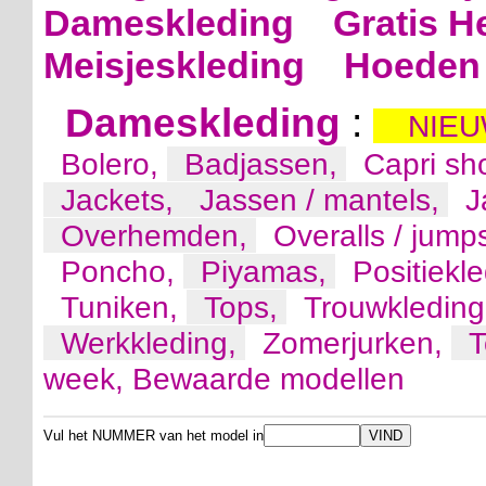
Dameskleding
Gratis H
Meisjeskleding
Hoeden 
Dameskleding
:
NIEU
Bolero,
Badjassen,
Capri sh
Jackets,
Jassen / mantels,
J
Overhemden,
Overalls / jump
Poncho,
Piyamas,
Positiekl
Tuniken,
Tops,
Trouwkledin
Werkkleding,
Zomerjurken,
T
week,
Bewaarde modellen
Vul het NUMMER van het model in