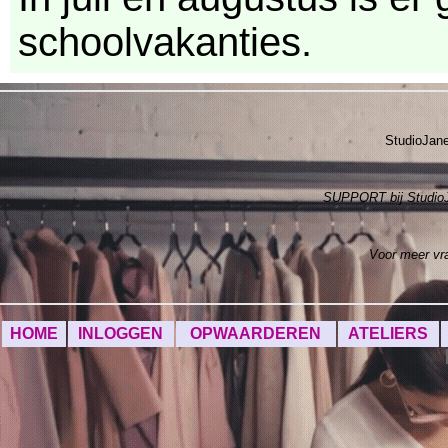
schoolvakanties.
StudioJan
SUPPORT bij Studi
Voor meer v
HOME
INLOGGEN
OPWAARDEREN
ATELIERS