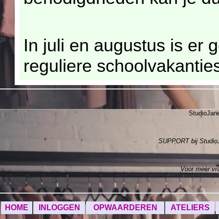
In juli en augustus is er 
reguliere schoolvakanties
StudioJan
SUPPORT bij Studi
Voor meer v
HOME
INLOGGEN
OPWAARDEREN
ATELIERS