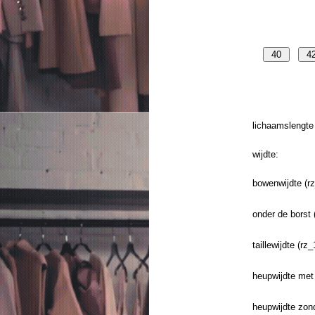
lichaamslengte 
wijdte:
bowenwijdte (r
onder de borst 
taillewijdte (rz_
heupwijdte met 
heupwijdte zond