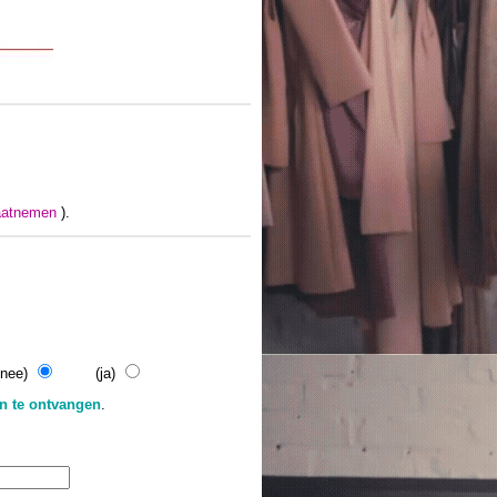
maatnemen
).
(nee)
(ja)
on te ontvangen
.