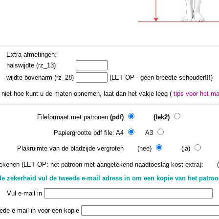
Extra afmetingen:
halswijdte (rz_13)
wijdte bovenarm (rz_28)
(LET OP - geen breedte schouder!!!)
 niet hoe kunt u de maten opnemen, laat dan het vakje leeg (
tips voor het 
Fileformaat met patronen
(pdf)
(lek2)
Papiergrootte pdf file: A4
A3
Plakruimte van de bladzijde vergroten (nee)
(ja)
ekenen (LET OP: het patroon met aangetekend naadtoeslag kost extra): 
e zekerheid vul de tweede e-mail adress in om een kopie van het patro
Vul e-mail in
ede e-mail in voor een kopie