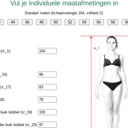
Vul je individuele maatafmetingen in
Standart maten (lichaamslengte 164, volheid 2):
(rz_1):
z_16)
(rz_17)
18)
buik bobbel (rz_19)
er buik bobbel (rz_20)