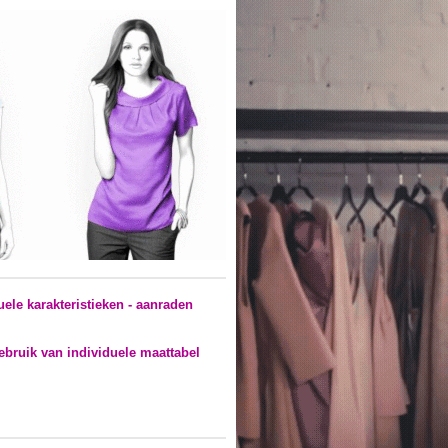
ele karakteristieken - aanraden
ebruik van individuele maattabel