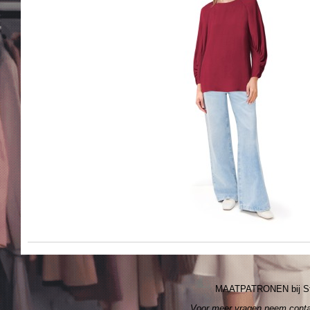
MAATPATRONEN bij S
Voor meer vragen neem cont