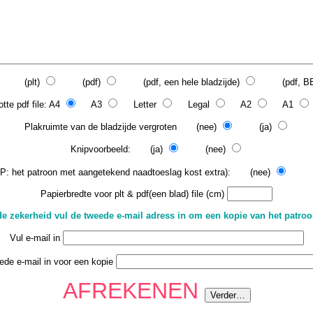
(plt)
(pdf)
(pdf, een hele bladzijde)
(pdf, BEA
tte pdf file: A4
A3
Letter
Legal
A2
A1
Plakruimte van de bladzijde vergroten (nee)
(ja)
Knipvoorbeeld: (ja)
(nee)
P: het patroon met aangetekend naadtoeslag kost extra): (nee)
(j
Papierbredte voor plt & pdf(een blad) file (cm)
e zekerheid vul de tweede e-mail adress in om een kopie van het patro
Vul e-mail in
ede e-mail in voor een kopie
AFREKENEN