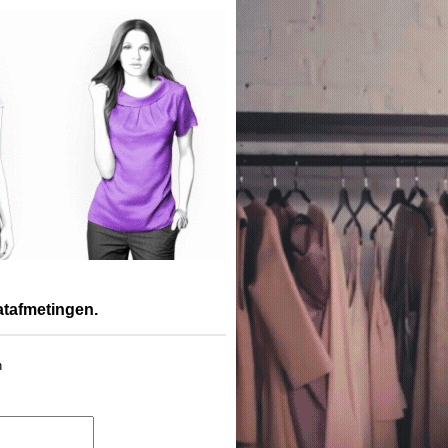
atafmetingen.
n