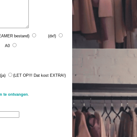
MER bestand)
(dxf)
A0
a)
(LET OP!!! Dat kost EXTRA!)
on te ontvangen
.