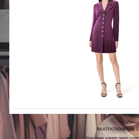
MAATPATRONEN bij S
Voor meer vragen neem cont