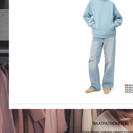
MAATPATRONEN bij S
Voor meer vragen neem cont