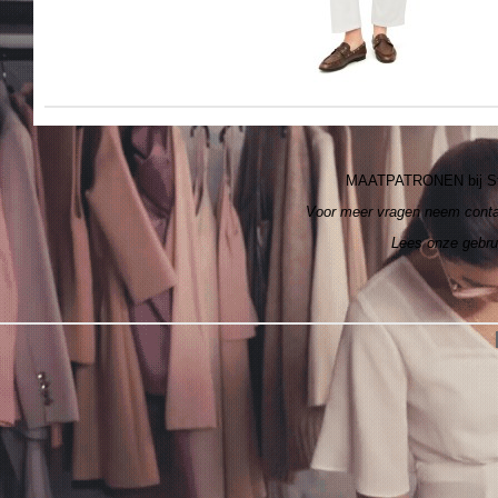
MAATPATRONEN bij S
Voor meer vragen neem cont
Lees onze gebr