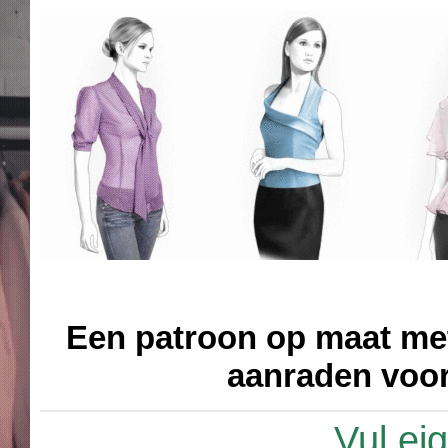
Een patroon op maat met 
aanraden vo
Vul ei