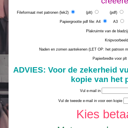
creeer
Fileformaat met patronen (lek2)
(plt)
(pdf)
(
Papiergrootte pdf file: A4
A3
L
Plakruimte van de blad
Knipvoorbee
Naden en zomen aantekenen (LET OP: het patroon 
Papierbredte voor plt
ADVIES: Voor de zekerheid vu
kopie van het 
Vul e-mail in
Vul de tweede e-mail in voor een kopie
Kies bet