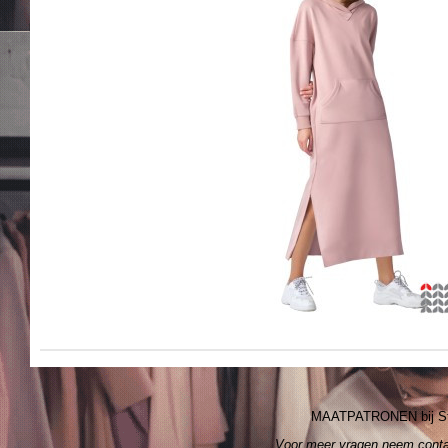
MAATPATRONEN bij S
Voor meer vragen neem cont