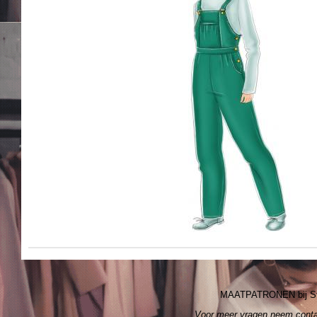
MAATPATRONEN bij S
Voor meer vragen neem cont