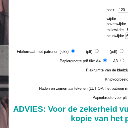
рост:
wijdte:
bovenwijdt
taillewijdte
heupwijdte
Fileformaat met patronen (lek2)
(plt)
(pdf)
(
Papiergrootte pdf file: A4
A3
L
Plakruimte van de blad
Knipvoorbee
Naden en zomen aantekenen (LET OP: het patroon 
Papierbredte voor plt
ADVIES: Voor de zekerheid vu
kopie van het 