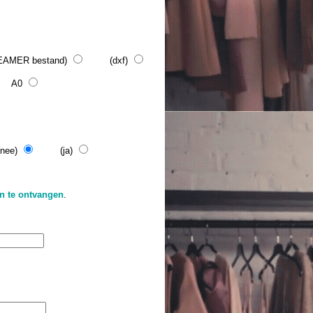
MER bestand)
(dxf)
A0
(nee)
(ja)
on te ontvangen
.