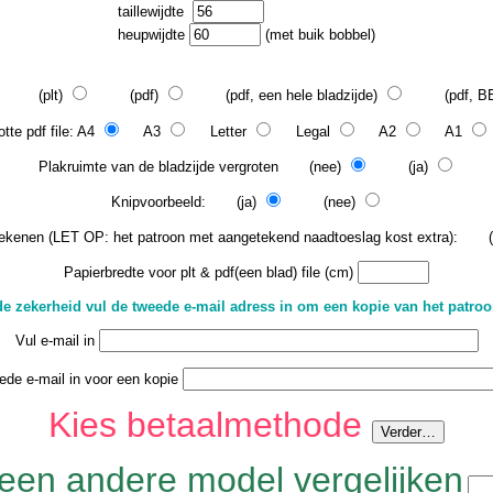
taillewijdte
heupwijdte
(met buik bobbel)
(plt)
(pdf)
(pdf, een hele bladzijde)
(pdf, BEA
tte pdf file: A4
A3
Letter
Legal
A2
A1
Plakruimte van de bladzijde vergroten (nee)
(ja)
Knipvoorbeeld: (ja)
(nee)
ekenen (LET OP: het patroon met aangetekend naadtoeslag kost extra): 
Papierbredte voor plt & pdf(een blad) file (cm)
e zekerheid vul de tweede e-mail adress in om een kopie van het patro
Vul e-mail in
ede e-mail in voor een kopie
Kies betaalmethode
een andere model vergelijken