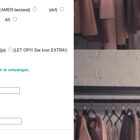
MER bestand)
(dxf)
A0
a)
(LET OP!!! Dat kost EXTRA!)
on te ontvangen
.