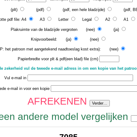
(plt)
(pdf)
(pdf, een hele bladzijde)
(pdf, BEA
tte pdf file: A4
A3
Letter
Legal
A2
A1
Plakruimte van de bladzijde vergroten (nee)
(ja)
Knipvoorbeeld: (ja)
(nee)
P: het patroon met aangetekend naadtoeslag kost extra): (nee)
(j
Papierbredte voor plt & pdf(een blad) file (cm)
e zekerheid vul de tweede e-mail adress in om een kopie van het patro
Vul e-mail in
ede e-mail in voor een kopie
AFREKENEN
een andere model vergelijken