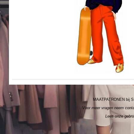
MAATPATRONEN bij S
Voor meer vragen neem cont
Lees onze gebr