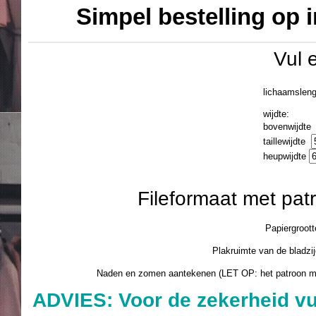
Simpel bestelling op 
Vul 
lichaamslen
wijdte:
bovenwijdt
taillewijdte
heupwijdte
Fileformaat met pa
Papiergroott
Plakruimte van de blad
Naden en zomen aantekenen (LET OP: het patroon 
ADVIES: Voor de zekerheid vu