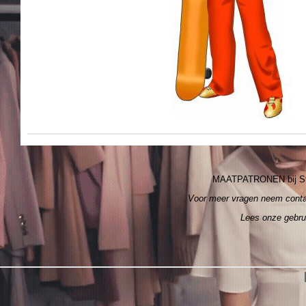
MAATPATRONEN bij S
Voor meer vragen neem cont
Lees onze gebr