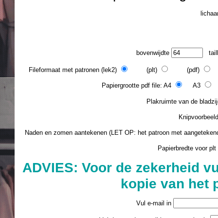
licha
bovenwijdte
tail
Fileformaat met patronen (lek2)
(plt)
(pdf)
(
Papiergrootte pdf file: A4
A3
L
Plakruimte van de blad
Knipvoorbee
Naden en zomen aantekenen (LET OP: het patroon met aangeteke
Papierbredte voor plt
ADVIES: Voor de zekerheid vu
kopie van het 
Vul e-mail in