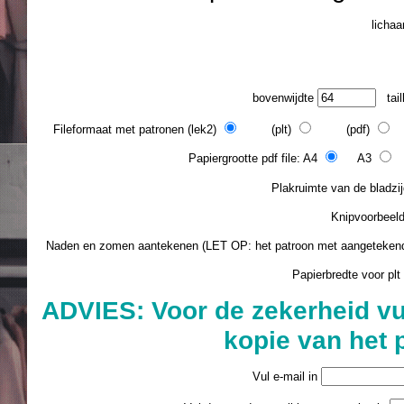
licha
bovenwijdte
tail
Fileformaat met patronen (lek2)
(plt)
(pdf)
(
Papiergrootte pdf file: A4
A3
L
Plakruimte van de blad
Knipvoorbee
Naden en zomen aantekenen (LET OP: het patroon met aangeteke
Papierbredte voor plt
ADVIES: Voor de zekerheid vu
kopie van het 
Vul e-mail in