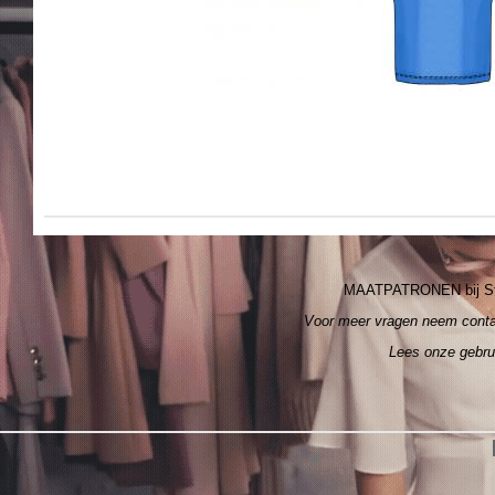
MAATPATRONEN bij S
Voor meer vragen neem cont
Lees onze gebr