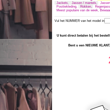
Jackets,
Jassen / mantels,
Jassen
Positiekleding,
Rokken,
Regenjas
Meest populaire van de week,
Bewaar
Vul het NUMMER van het model in
U kunt direct betalen bij het bestel
Bent u een NIEUWE KLANT,