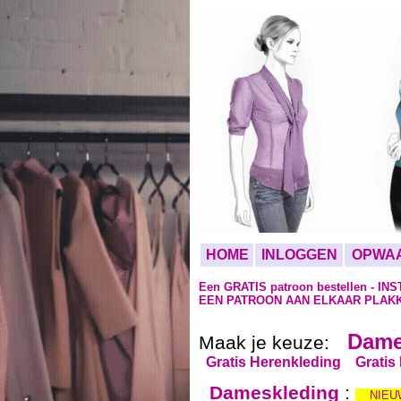
HOME
INLOGGEN
OPWA
Een GRATIS patroon bestellen - I
EEN PATROON AAN ELKAAR PLAKK
Dame
Maak je keuze:
Gratis Herenkleding
Gratis
Dameskleding
:
NIEU