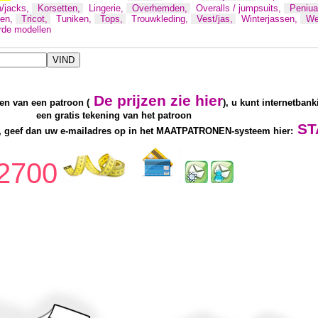
/jacks,
Korsetten,
Lingerie,
Overhemden,
Overalls / jumpsuits,
Peniu
sen,
Tricot,
Tuniken,
Tops,
Trouwkleding,
Vest/jas,
Winterjassen,
We
de modellen
De prijzen zie hier
len van een patroon (
), u kunt internetbank
een gratis tekening van het patroon
ST
 geef dan uw e-mailadres op in het MAATPATRONEN-systeem hier:
2700