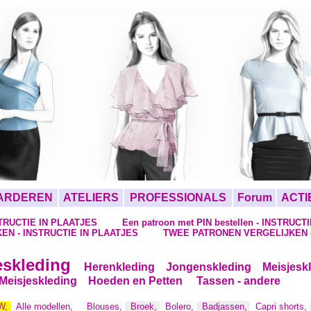
ARDEREN
ATELIERS
PROFESSIONALS
Forum
ACTI
NSTRUCTIE IN PLAATJES
Een patroon met PIN bestellen - INSTRUCT
EN - INSTRUCTIE IN PLAATJES
TWEE PATRONEN VERGELIJKEN -
skleding
Herenkleding
Jongenskleding
Meisjesk
 Meisjeskleding
Hoeden en Petten
Tassen - andere
W,
Alle modellen,
Blouses,
Broek,
Bolero,
Badjassen,
Capri shorts,