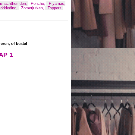
ar/nachthemden,
Poncho,
Piyamas,
rkkleding,
Zomerjurken,
Toppers,
ieren, of bestel
AP 1