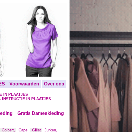
ES
Voorwaarden
Over ons
IE IN PLAATJES
 INSTRUCTIE IN PLAATJES
leding
Gratis Dameskleding
Colbert,
Cape,
Gillet
Jurken,