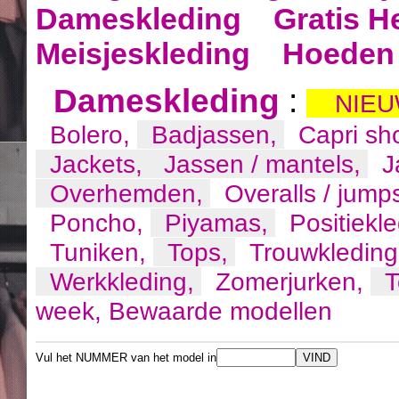
Dameskleding
Gratis H
Meisjeskleding
Hoeden 
Dameskleding
:
NIEU
Bolero,
Badjassen,
Capri sh
Jackets,
Jassen / mantels,
J
Overhemden,
Overalls / jump
Poncho,
Piyamas,
Positiekl
Tuniken,
Tops,
Trouwkledin
Werkkleding,
Zomerjurken,
T
week,
Bewaarde modellen
Vul het NUMMER van het model in