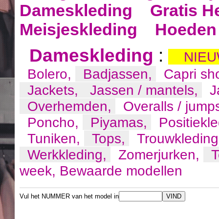
Dameskleding
Gratis H
Meisjeskleding
Hoeden 
Dameskleding
:
NIEU
Bolero,
Badjassen,
Capri sh
Jackets,
Jassen / mantels,
J
Overhemden,
Overalls / jump
Poncho,
Piyamas,
Positiekl
Tuniken,
Tops,
Trouwkledin
Werkkleding,
Zomerjurken,
T
week,
Bewaarde modellen
Vul het NUMMER van het model in