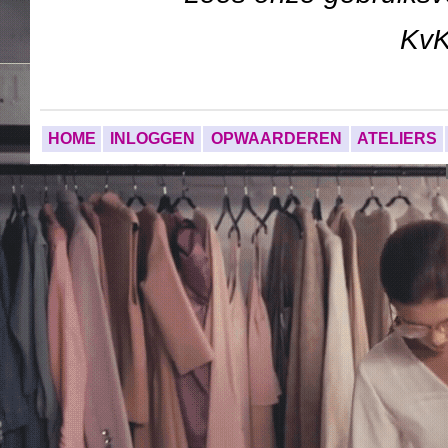
Kv
HOME
INLOGGEN
OPWAARDEREN
ATELIERS