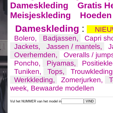
Dameskleding
Gratis H
Meisjeskleding
Hoeden 
Dameskleding
:
NIEU
Bolero,
Badjassen,
Capri sh
Jackets,
Jassen / mantels,
J
Overhemden,
Overalls / jump
Poncho,
Piyamas,
Positiekl
Tuniken,
Tops,
Trouwkledin
Werkkleding,
Zomerjurken,
T
week,
Bewaarde modellen
Vul het NUMMER van het model in