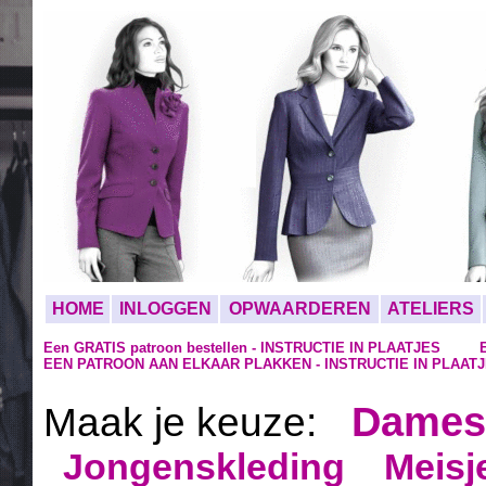
HOME
INLOGGEN
OPWAARDEREN
ATELIERS
Een GRATIS patroon bestellen - INSTRUCTIE IN PLAATJES
EEN PATROON AAN ELKAAR PLAKKEN - INSTRUCTIE IN PLAAT
Dames
Maak je keuze:
Jongenskleding
Meisj