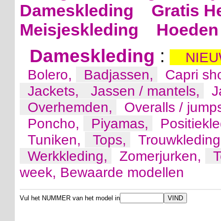
Dameskleding
Gratis H
Meisjeskleding
Hoeden 
Dameskleding
:
NIEU
Bolero,
Badjassen,
Capri sh
Jackets,
Jassen / mantels,
J
Overhemden,
Overalls / jump
Poncho,
Piyamas,
Positiekl
Tuniken,
Tops,
Trouwkledin
Werkkleding,
Zomerjurken,
T
week,
Bewaarde modellen
Vul het NUMMER van het model in