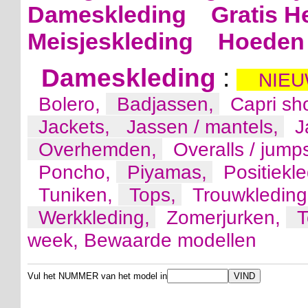
Dameskleding
Gratis H
Meisjeskleding
Hoeden 
Dameskleding
:
NIEU
Bolero,
Badjassen,
Capri sh
Jackets,
Jassen / mantels,
J
Overhemden,
Overalls / jump
Poncho,
Piyamas,
Positiekl
Tuniken,
Tops,
Trouwkledin
Werkkleding,
Zomerjurken,
T
week,
Bewaarde modellen
Vul het NUMMER van het model in